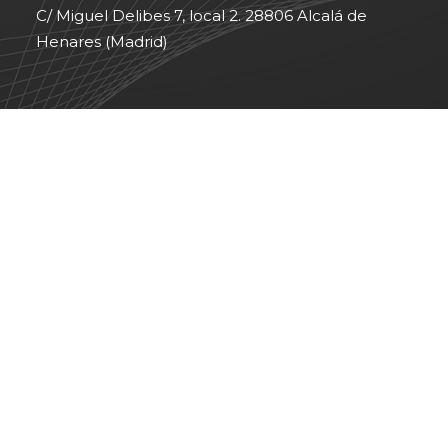
C/ Miguel Delibes 7, local 2. 28806 Alcalá de
Henares (Madrid)