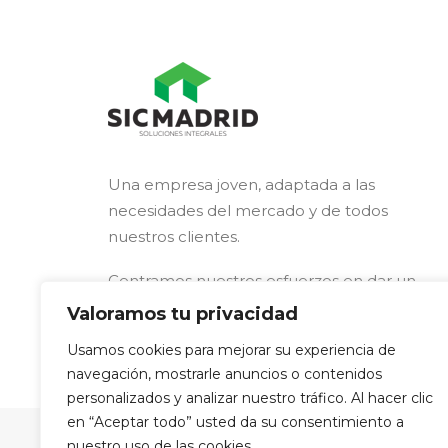
Una empresa joven, adaptada a las
necesidades del mercado y de todos
nuestros clientes.
Centramos nuestros esfuerzos en dar un
servicio integral resolviendo de principio a
Valoramos tu privacidad
fin la complejidad que supone una obra
Usamos cookies para mejorar su experiencia de
para clientes externos al sector.
navegación, mostrarle anuncios o contenidos
personalizados y analizar nuestro tráfico. Al hacer clic
en “Aceptar todo” usted da su consentimiento a
nuestro uso de las cookies.