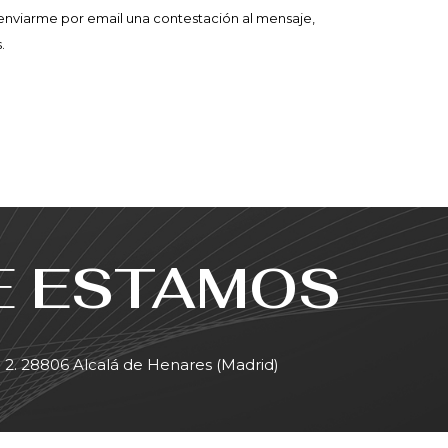
nviarme por email una contestación al mensaje,
.
E
ESTAMOS
al 2. 28806 Alcalá de Henares (Madrid)